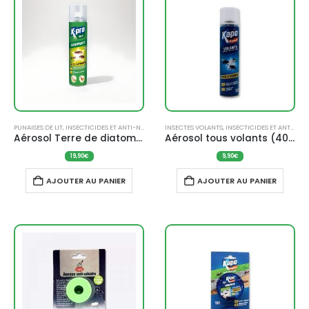
PUNAISES DE LIT
,
INSECTICIDES ET ANTI-NUISIBLES
INSECTES VOLANTS
,
INSECTICIDES ET ANTI-NUISIBLES
Aérosol Terre de diatomée rampants Kpro 400ml
Aérosol tous volants (400 ml) – KAPO
19,90
€
9,90
€
AJOUTER AU PANIER
AJOUTER AU PANIER