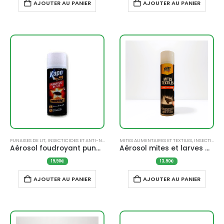
AJOUTER AU PANIER
AJOUTER AU PANIER
PUNAISES DE LIT
,
INSECTICIDES ET ANTI-NUISIBLES
MITES ALIMENTAIRES ET TEXTILES
,
INSECTICIDES ET ANTI-NUISIBLES
Aérosol foudroyant punaises de lit (400 ml) – KAPO
Aérosol mites et larves de vêtements (400 ml) – FURY
19,90
€
13,90
€
AJOUTER AU PANIER
AJOUTER AU PANIER