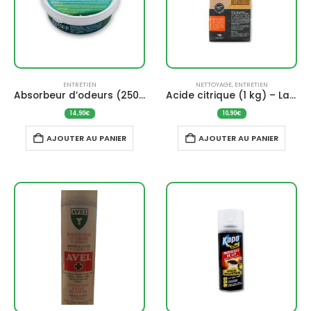
ENTRETIEN
NETTOYAGE
,
ENTRETIEN
Absorbeur d’odeurs (250 g) – Étamine du lys
Acide citrique (1 kg) – La Droguerie Écologique
14,90
€
10,90
€
AJOUTER AU PANIER
AJOUTER AU PANIER