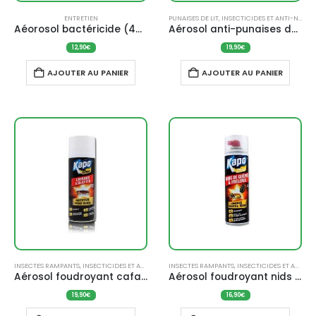
ENTRETIEN
PUNAISES DE LIT
,
INSECTICIDES ET ANTI-NUISIBLES
Aéorosol bactéricide (400 ml) – AVEL
Aérosol anti-punaises de lit à diffusion continue (200 ml) – KAPO
12,90
€
19,90
€
AJOUTER AU PANIER
AJOUTER AU PANIER
INSECTES RAMPANTS
,
INSECTICIDES ET ANTI-NUISIBLES
INSECTES RAMPANTS
,
INSECTICIDES ET ANTI-NUISIBLES
Aérosol foudroyant cafards et blattes (400 ml) – KAPO
Aérosol foudroyant nids de guêpes et frelons (500 ml) – KAPO
19,90
€
16,90
€