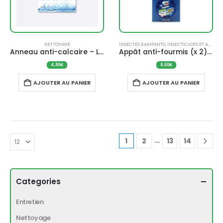
NETTOYAGE
INSECTES RAMPANTS
,
INSECTICIDES ET ANTI-NUISIBLES
Anneau anti-calcaire – La Droguerie Écologique
Appât anti-fourmis (x 2) – KAPO
4,90
€
8,60
€
AJOUTER AU PANIER
AJOUTER AU PANIER
…
1
2
13
14
Categories
Entretien
Nettoyage