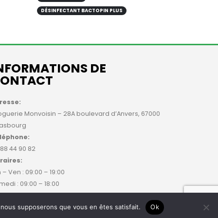
DÉSINFECTANT BACTOPIN PLUS
NFORMATIONS DE
ONTACT
resse:
oguerie Monvoisin – 28A boulevard d’Anvers, 67000
rasbourg
léphone:
 88 44 90 82
raires:
 – Ven : 09:00 – 19:00
medi : 09:00 – 18:00
e, nous supposerons que vous en êtes satisfait.
Ok
que de
Qwenty