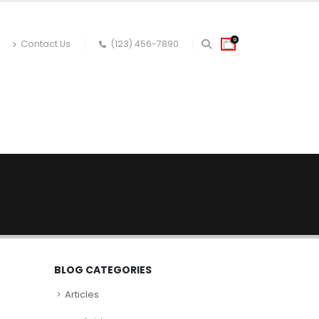
0
Contact Us
(123) 456-7890
 CORPS
JARDINAGE
BLOG CATEGORIES
Articles