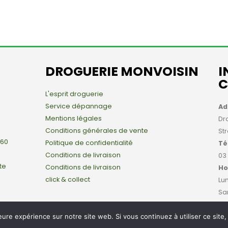
DROGUERIE MONVOISIN
I
C
L'esprit droguerie
Service dépannage
Ad
Mentions légales
Dr
Conditions générales de vente
St
 60
Politique de confidentialité
Té
Conditions de livraison
03
te
Conditions de livraison
Ho
click & collect
Lun
Sa
leure expérience sur notre site web. Si vous continuez à utiliser ce sit
onvoisin Strasbourg All Rights Reserved - Hébergé par
Hostay
, une mar