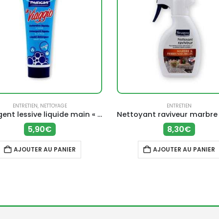
ENTRETIEN
,
NETTOYAGE
ENTRETIEN
Détergent lessive liquide main « In Viaggio » (100 ml) – Nuncas
5,90
€
8,30
€
AJOUTER AU PANIER
AJOUTER AU PANIER