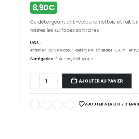
8,90
€
Ce détergeant anti-calcaire nettoie et fait bri
toutes les surfaces sanitaires.
UGS :
entretien-pulverisateur-detergent-sanitaire-750ml-enzy
Catégories :
Entretien
,
Nettoyage
AJOUTER AU PANIER
AJOUTER À LA LISTE D’ENVI