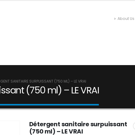
About Us
 EN LIGNE
INSECTICIDES ET ANTI-NUISIBLES
HYGIÈNE DU
N
RÉPULSIFS
NETTOYAGE
ENTRETIEN
GENT SANITAIRE SURPUISSANT (750 ML) – LE VRAI
issant (750 ml) – LE VRAI
Détergent sanitaire surpuissant
(750 ml) – LE VRAI