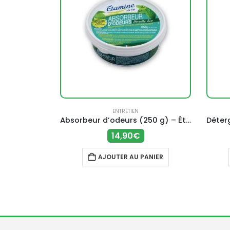
TION
ENTRETIEN
ine du lys
Absorbeur d’odeurs (250 g) – Étamine du lys
14,90
€
ANIER
AJOUTER AU PANIER