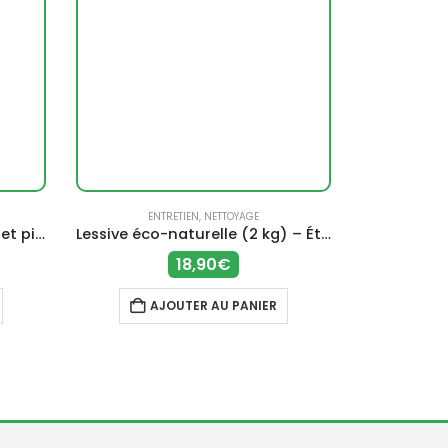
ENTRETIEN
,
NETTOYAGE
EN
Nettoyant raviveur marbre et pierres naturelles (250 ml) – Starwax
Lessive éco-naturelle (2 kg) – Étamine du lys
18,90
€
AJOUTER AU PANIER
A