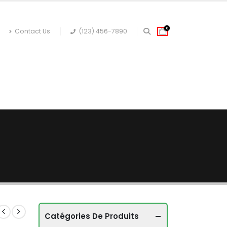
0
Contact Us
(123) 456-7890
 CORPS
JARDINAGE
Catégories De Produits