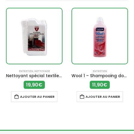
ENTRETIEN
,
NETTOYAGE
ENTRETIEN
Nettoyant spécial textiles (500 ml) – AVEL
Wool 1 – Shampooing doux laine délicate (750 ml) – Nuncas
19,90
€
11,90
€
AJOUTER AU PANIER
AJOUTER AU PANIER