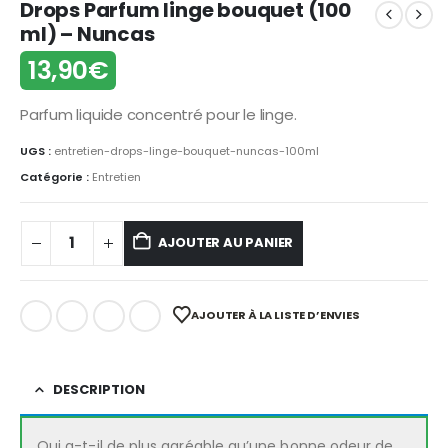
Drops Parfum linge bouquet (100
ml) – Nuncas
13,90
€
Parfum liquide concentré pour le linge.
UGS :
entretien-drops-linge-bouquet-nuncas-100ml
Catégorie :
Entretien
AJOUTER AU PANIER
AJOUTER À LA LISTE D’ENVIES
DESCRIPTION
Qui a-t-il de plus agréable qu’une bonne odeur de