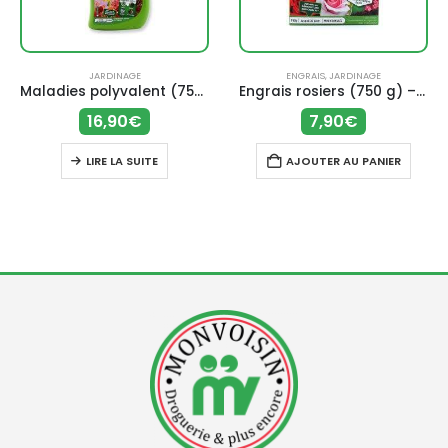
JARDINAGE
ENGRAIS
,
JARDINAGE
Maladies polyvalent (750 ml) – Solabiol
Engrais rosiers (750 g) – Solabiol
16,90
€
7,90
€
LIRE LA SUITE
AJOUTER AU PANIER