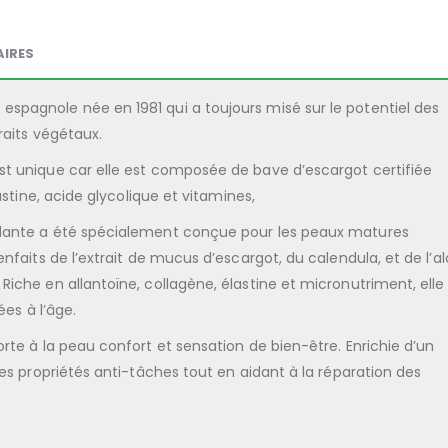
IRES
spagnole née en 1981 qui a toujours misé sur le potentiel des
raits végétaux.
st unique car elle est composée de bave d’escargot certifiée
astine, acide glycolique et vitamines,
ndante a été spécialement conçue pour les peaux matures
nfaits de l’extrait de mucus d’escargot, du calendula, et de l’a
iche en allantoïne, collagène, élastine et micronutriment, elle
ées à l’âge.
rte à la peau confort et sensation de bien-être. Enrichie d’un
des propriétés anti-tâches tout en aidant à la réparation des