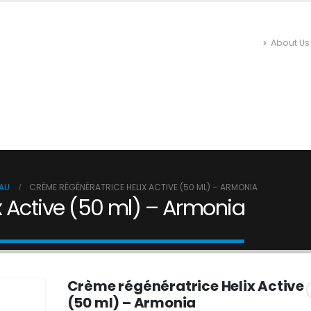
About Us
 EN LIGNE
INSECTICIDES ET ANTI-NUISIBLES
HYGIÈNE DU
N
RÉPULSIFS
NETTOYAGE
ENTRETIEN
EAU
CRÈME RÉGÉNÉRATRICE HELIX ACTIVE (50 ML) – ARMONIA
x Active (50 ml) – Armonia
Crème régénératrice Helix Active
(50 ml) – Armonia