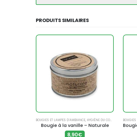
PRODUITS SIMILAIRES
IÈNE DU CORPS
BOUGIES ET LAMPES D’AMBIANCE
,
HYGIÈNE DU CORPS
BOUGIES
Eponges végétales (x 4) – Croll & Denecke
Bougie à la vanille – Naturale
8,90
€