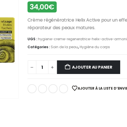
34,00
€
Crème régénératrice Helix Active pour un eff
réparateur des peaux matures.
UGS :
hygiene-creme-regeneratrice-helix-active-armon
Catégories :
Soin de la peau
,
Hygiène du corps
AJOUTER AU PANIER
AJOUTER À LA LISTE D’ENVI