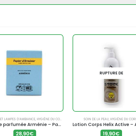
RUPTURE DE
STOCK
 ET LAMPES D’AMBIANCE
,
HYGIÈNE DU CORPS
SOIN DE LA PEAU
,
HYGIÈNE DU COR
Bougie parfumée Arménie – Papier d’Arménie
28,90
€
19,90
€