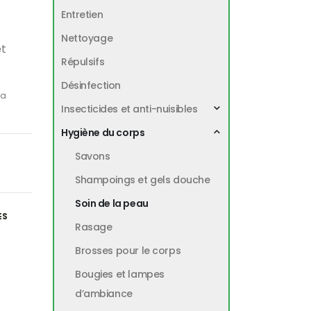
Entretien
Nettoyage
et
Répulsifs
Désinfection
ia
Insecticides et anti-nuisibles
Hygiène du corps
Savons
Shampoings et gels douche
Soin de la peau
ES
Rasage
Brosses pour le corps
Bougies et lampes
d’ambiance