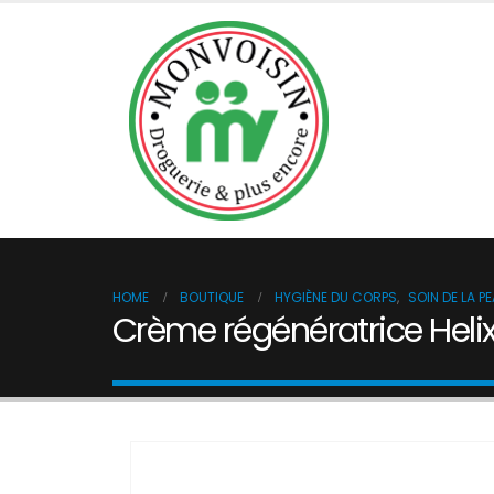
BOUTIQUE
DÉSINFECTIO
HOME
BOUTIQUE
HYGIÈNE DU CORPS
,
SOIN DE LA P
Crème régénératrice Heli