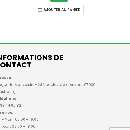
AJOUTER AU PANIER
A
NFORMATIONS DE
ONTACT
resse:
oguerie Monvoisin – 28A boulevard d’Anvers, 67000
rasbourg
léphone:
 88 44 90 82
raires:
 – Ven : 09:00 – 19:00
medi : 09:00 – 18:00