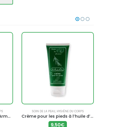
PS
SOIN DE LA PEAU
,
HYGIÈNE DU CORPS
H
Lotion Corps Helix Active – Armonia
Crème pour les pieds à l’huile d’olive (100 ml) – Moulin des Senteurs
Sel d’E
9,50
€