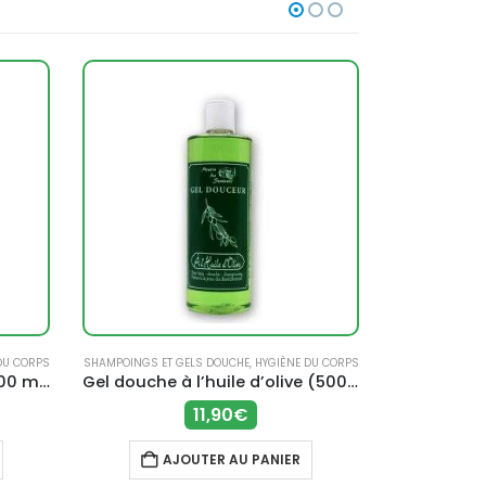
DU CORPS
SHAMPOINGS ET GELS DOUCHE
,
HYGIÈNE DU CORPS
SOIN DE L
Gel douche à la lavande (500 ml) – Moulin des Senteurs
Gel douche à l’huile d’olive (500 ml) – Moulin des Senteurs
11,90
€
AJOUTER AU PANIER