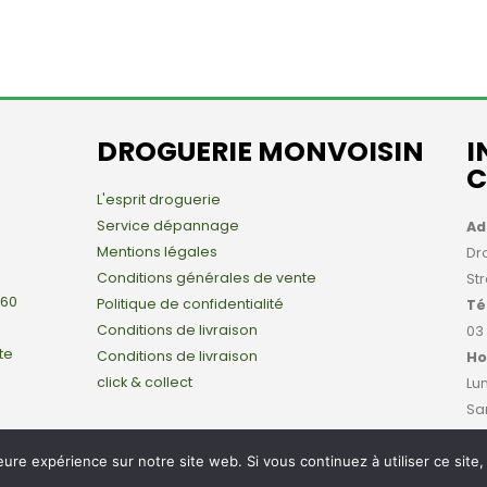
DROGUERIE MONVOISIN
I
C
L'esprit droguerie
Service dépannage
Ad
Mentions légales
Dr
Conditions générales de vente
St
 60
Politique de confidentialité
Té
Conditions de livraison
03
te
Conditions de livraison
Ho
click & collect
Lun
Sa
leure expérience sur notre site web. Si vous continuez à utiliser ce sit
onvoisin Strasbourg All Rights Reserved - Hébergé par
Hostay
, une mar