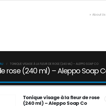
About Us
 EN LIGNE
INSECTICIDES ET ANTI-NUISIBLES
HYGIÈNE DU
N
RÉPULSIFS
NETTOYAGE
ENTRETIEN
EAU
TONIQUE VISAGE À LA FLEUR DE ROSE (240 ML) – ALEPPO SOAP CO
 de rose (240 ml) – Aleppo Soap 
Tonique visage à la fleur de rose
(240 ml) – Aleppo Soap Co