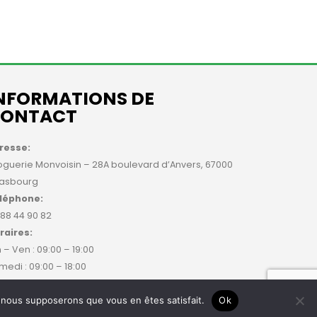
NFORMATIONS DE
ONTACT
resse:
oguerie Monvoisin – 28A boulevard d’Anvers, 67000
rasbourg
léphone:
 88 44 90 82
raires:
 – Ven : 09:00 – 19:00
medi : 09:00 – 18:00
e, nous supposerons que vous en êtes satisfait.
Ok
que de
Qwenty