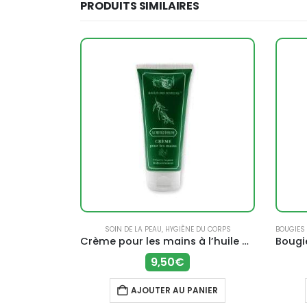
PRODUITS SIMILAIRES
 CORPS
SOIN DE LA PEAU
,
HYGIÈNE DU CORPS
BOUGIES
Savon liquide de Marseille (1L) – Moulin des Senteurs
Crème pour les mains à l’huile d’olive – Moulin des Senteurs
9,50
€
ANIER
AJOUTER AU PANIER