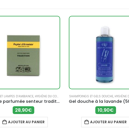
 ET LAMPES D’AMBIANCE
,
HYGIÈNE DU CORPS
SHAMPOINGS ET GELS DOUCHE
,
HYGIÈNE 
Bougie parfumée senteur tradition – Papier d’Arménie
28,90
€
10,90
€
AJOUTER AU PANIER
AJOUTER AU PANIER