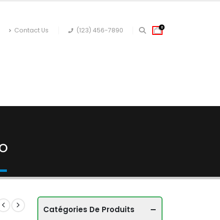
0
Contact Us
(123) 456-7890
 CORPS
JARDINAGE
Co
Catégories De Produits