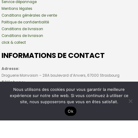
Service dépannage
Mentions légales
Conditions générales de vente
Politique de confidentialité
Conditions de livraison
Conditions de livraison
click & collect
INFORMATIONS DE CONTACT
Adresse:
Droguerie Monvoisin – 28A boulevard d’Anvers, 67000 Strasbourg
Téléphone:
03 88 44 90 82
Nous utilisons des cookies pour vous garantir la meilleure
expérience sur notre site web. Si vous continuez à utiliser ce
Horaires:
site, nous supposerons que vous en êtes satisfait.
Lun – Ven : 09:00 – 19:00
Samedi : 09:00 – 18:00
Ok